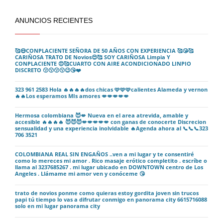
ANUNCIOS RECIENTES
🥰😍CONPLACIENTE SEÑORA DE 50 AÑOS CON EXPERIENCIA 🥰😘🥰
CARIÑOSA TRATO DE Novios😍🥰 SOY CARIÑOSA Limpia Y
CONPLACIENTE 😍🥰CUARTO CON AIRE ACONDICIONADO LINPIO
DISCRETO 😗😗😗😗😉😘❤️
323 961 2583 Hola 🔥🔥🔥🔥dos chicas 🩷🩷🩷calientes Alameda y vernon
🔥🔥Los esperamos MIs amores 💋💋💋💋💋
Hermosa colombiana 😈💋 Nueva en el area atrevida, amable y
accesible 🔥🔥🔥🔥 😈😈😈💋💋💋💋💋 con ganas de conocerte Discrecion
sensualidad y una experiencia inolvidable 🔥Agenda ahora al 📞📞📞323
706 3521
COLOMBIANA REAL SIN ENGAÑOS ..ven a mi lugar y te consentiré
como lo mereces mi amor . Rico masaje erótico completito . escríbe o
llama al 3237685267 . mi lugar ubicado en DOWNTOWN centro de Los
Angeles . Llámame mi amor ven y conóceme 😘
trato de novios ponme como quieras estoy gordita joven sin trucos
papi tú tiempo lo vas a difrutar conmigo en panorama city 6615716088
solo en mi lugar panorama city