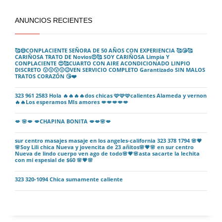
ANUNCIOS RECIENTES
🥰😍CONPLACIENTE SEÑORA DE 50 AÑOS CON EXPERIENCIA 🥰😘🥰
CARIÑOSA TRATO DE Novios😍🥰 SOY CARIÑOSA Limpia Y
CONPLACIENTE 😍🥰CUARTO CON AIRE ACONDICIONADO LINPIO
DISCRETO 😗😗😗😗😉VEN SERVICIO COMPLETO Garantizado SIN MALOS
TRATOS CORAZÓN 😘❤️
323 961 2583 Hola 🔥🔥🔥🔥dos chicas 🩷🩷🩷calientes Alameda y vernon
🔥🔥Los esperamos MIs amores 💋💋💋💋💋
💋 🌸💋 💋CHAPINA BONITA 💋💋🌸💋
sur centro masajes masaje en los angeles-california 323 378 1794 🌸💗
🌸Soy Lili chica Nueva y jovencita de 23 añitos🌸💗🌸 en sur centro
Nueva de lindo cuerpo ven ago de todo🌸💗🌸asta sacarte la lechita
con mi espesial de $60 🌸💗🌸
323 320-1094 Chica sumamente caliente