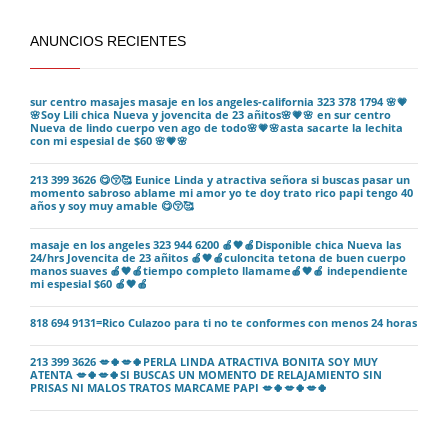
ANUNCIOS RECIENTES
sur centro masajes masaje en los angeles-california 323 378 1794 🌸💗
🌸Soy Lili chica Nueva y jovencita de 23 añitos🌸💗🌸 en sur centro
Nueva de lindo cuerpo ven ago de todo🌸💗🌸asta sacarte la lechita
con mi espesial de $60 🌸💗🌸
213 399 3626 😋😚🥰 Eunice Linda y atractiva señora si buscas pasar un
momento sabroso ablame mi amor yo te doy trato rico papi tengo 40
años y soy muy amable 😋😚🥰
masaje en los angeles 323 944 6200 🍎🖤🍎Disponible chica Nueva las
24/hrs Jovencita de 23 añitos 🍎🖤🍎culoncita tetona de buen cuerpo
manos suaves 🍎🖤🍎tiempo completo llamame🍎🖤🍎 independiente
mi espesial $60 🍎🖤🍎
818 694 9131=Rico Culazoo para ti no te conformes con menos 24 horas
213 399 3626 💋🍀💋🍀PERLA LINDA ATRACTIVA BONITA SOY MUY
ATENTA 💋🍀💋🍀SI BUSCAS UN MOMENTO DE RELAJAMIENTO SIN
PRISAS NI MALOS TRATOS MARCAME PAPI 💋🍀💋🍀💋🍀