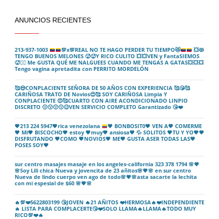
ANUNCIOS RECIENTES
213-937-1003
💯
x
💯
REAL NO TE HAGO PERDER TU TIEMPO
😻
💥
😻
TENGO BUENOS MELONES
🥵
🥵
Y RICO CULITO
💥
💥
VEN y FantaSIEMOS
🥵
❤️‍🔥
Me GUSTA QUÉ ME NALGUEES CUANDO ME TENGAS A GATAS
💥
💥
💥
Tengo vagina apretadita con PERRITO MORDELÓN
🥰😍CONPLACIENTE SEÑORA DE 50 AÑOS CON EXPERIENCIA 🥰😘🥰
CARIÑOSA TRATO DE Novios😍🥰 SOY CARIÑOSA Limpia Y
CONPLACIENTE 😍🥰CUARTO CON AIRE ACONDICIONADO LINPIO
DISCRETO 😗😗😗😗😉VEN SERVICIO COMPLETO Garantizado 😘❤️
🖤
213 224 5947
🖤
rica venezolana
🖤
BONBOSIT0
🖤
VEN A
🖤
COMERME
🖤
Mi
🖤
BISCOCHO
🖤
estoy
🖤
muy
🖤
ansiosa
🖤
💦
SOLITOS
🖤
TU Y YO
🖤
🖤
DISFRUTANDO
🖤
COMO
🖤
NOVIOS
🖤
ME
🖤
GUSTA ASER TODAS LAS
🖤
POSES SOY
🖤
sur centro masajes masaje en los angeles-california 323 378 1794 🌸💗
🌸Soy Lili chica Nueva y jovencita de 23 añitos🌸💗🌸 en sur centro
Nueva de lindo cuerpo ven ago de todo🌸💗🌸asta sacarte la lechita
con mi espesial de $60 🌸💗🌸
🔥💯❤️5622803199 😘JOVEN 🔥21 AÑITOS ❤️HERMOSA🔥❤️INDEPENDIENTE
🔥 LISTA PARA COMPLACERTE😘❤️SOLO LLAMA🔥LLAMA🔥TODO MUY
RICO💯❤️🔥