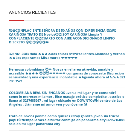
ANUNCIOS RECIENTES
🥰😍CONPLACIENTE SEÑORA DE 50 AÑOS CON EXPERIENCIA 🥰😘🥰
CARIÑOSA TRATO DE Novios😍🥰 SOY CARIÑOSA Limpia Y
CONPLACIENTE 😍🥰CUARTO CON AIRE ACONDICIONADO LINPIO
DISCRETO 😗😗😗😗😉😘❤️
323 961 2583 Hola 🔥🔥🔥🔥dos chicas 🩷🩷🩷calientes Alameda y vernon
🔥🔥Los esperamos MIs amores 💋💋💋💋💋
Hermosa colombiana 😈💋 Nueva en el area atrevida, amable y
accesible 🔥🔥🔥🔥 😈😈😈💋💋💋💋💋 con ganas de conocerte Discrecion
sensualidad y una experiencia inolvidable 🔥Agenda ahora al 📞📞📞323
706 3521
COLOMBIANA REAL SIN ENGAÑOS ..ven a mi lugar y te consentiré
como lo mereces mi amor . Rico masaje erótico completito . escríbe o
llama al 3237685267 . mi lugar ubicado en DOWNTOWN centro de Los
Angeles . Llámame mi amor ven y conóceme 😘
trato de novios ponme como quieras estoy gordita joven sin trucos
papi tú tiempo lo vas a difrutar conmigo en panorama city 6615716088
solo en mi lugar panorama city