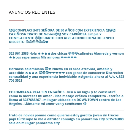
ANUNCIOS RECIENTES
🥰😍CONPLACIENTE SEÑORA DE 50 AÑOS CON EXPERIENCIA 🥰😘🥰
CARIÑOSA TRATO DE Novios😍🥰 SOY CARIÑOSA Limpia Y
CONPLACIENTE 😍🥰CUARTO CON AIRE ACONDICIONADO LINPIO
DISCRETO 😗😗😗😗😉😘❤️
323 961 2583 Hola 🔥🔥🔥🔥dos chicas 🩷🩷🩷calientes Alameda y vernon
🔥🔥Los esperamos MIs amores 💋💋💋💋💋
Hermosa colombiana 😈💋 Nueva en el area atrevida, amable y
accesible 🔥🔥🔥🔥 😈😈😈💋💋💋💋💋 con ganas de conocerte Discrecion
sensualidad y una experiencia inolvidable 🔥Agenda ahora al 📞📞📞323
706 3521
COLOMBIANA REAL SIN ENGAÑOS ..ven a mi lugar y te consentiré
como lo mereces mi amor . Rico masaje erótico completito . escríbe o
llama al 3237685267 . mi lugar ubicado en DOWNTOWN centro de Los
Angeles . Llámame mi amor ven y conóceme 😘
trato de novios ponme como quieras estoy gordita joven sin trucos
papi tú tiempo lo vas a difrutar conmigo en panorama city 6615716088
solo en mi lugar panorama city