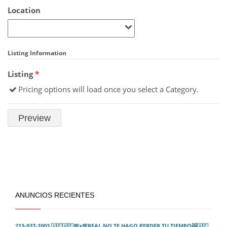
Location
Listing Information
Listing
*
Pricing options will load once you select a Category.
ANUNCIOS RECIENTES
213-937-1003 🇻🇪🇻🇪💯x💯REAL NO TE HAGO PERDER TU TIEMPO😻🇻🇪