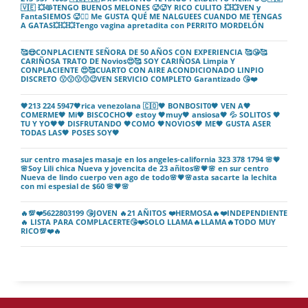
🇻🇪 💥😻TENGO BUENOS MELONES 🥵🥵Y RICO CULITO 💥💥VEN y
FantaSIEMOS 🥵❤️‍🔥 Me GUSTA QUÉ ME NALGUEES CUANDO ME TENGAS
A GATAS💥💥💥Tengo vagina apretadita con PERRITO MORDELÓN
🥰😍CONPLACIENTE SEÑORA DE 50 AÑOS CON EXPERIENCIA 🥰😘🥰
CARIÑOSA TRATO DE Novios😍🥰 SOY CARIÑOSA Limpia Y
CONPLACIENTE 😍🥰CUARTO CON AIRE ACONDICIONADO LINPIO
DISCRETO 😗😗😗😗😉VEN SERVICIO COMPLETO Garantizado 😘❤️
🖤213 224 5947🖤rica venezolana 🇨🇴🖤 BONBOSIT0🖤 VEN A🖤
COMERME🖤 Mi🖤 BISCOCHO🖤 estoy 🖤muy🖤 ansiosa🖤 💦 SOLITOS 🖤
TU Y YO🖤🖤 DISFRUTANDO 🖤COMO 🖤NOVIOS🖤 ME🖤 GUSTA ASER
TODAS LAS🖤 POSES SOY🖤
sur centro masajes masaje en los angeles-california 323 378 1794 🌸💗
🌸Soy Lili chica Nueva y jovencita de 23 añitos🌸💗🌸 en sur centro
Nueva de lindo cuerpo ven ago de todo🌸💗🌸asta sacarte la lechita
con mi espesial de $60 🌸💗🌸
🔥💯❤️5622803199 😘JOVEN 🔥21 AÑITOS ❤️HERMOSA🔥❤️INDEPENDIENTE
🔥 LISTA PARA COMPLACERTE😘❤️SOLO LLAMA🔥LLAMA🔥TODO MUY
RICO💯❤️🔥