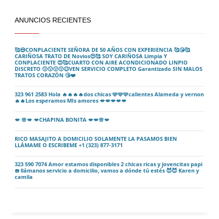
ANUNCIOS RECIENTES
🥰😍CONPLACIENTE SEÑORA DE 50 AÑOS CON EXPERIENCIA 🥰😘🥰
CARIÑOSA TRATO DE Novios😍🥰 SOY CARIÑOSA Limpia Y
CONPLACIENTE 😍🥰CUARTO CON AIRE ACONDICIONADO LINPIO
DISCRETO 😗😗😗😗😉VEN SERVICIO COMPLETO Garantizado SIN MALOS
TRATOS CORAZÓN 😘❤️
323 961 2583 Hola 🔥🔥🔥🔥dos chicas 🩷🩷🩷calientes Alameda y vernon
🔥🔥Los esperamos MIs amores 💋💋💋💋💋
💋 🌸💋 💋CHAPINA BONITA 💋💋🌸💋
RICO MASAJITO A DOMICILIO SOLAMENTE LA PASAMOS BIEN
LLÁMAME O ESCRIBEME +1 (323) 877-3171
323 590 7074 Amor estamos disponibles 2 chicas ricas y jovencitas papi
☎️ llámanos servicio a domicilio, vamos a dónde tú estés 😈😈 Karen y
camila