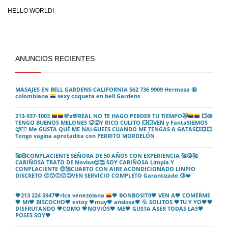
HELLO WORLD!
ANUNCIOS RECIENTES
MASAJES EN BELL GARDENS-CALIFORNIA 562 736 9909 Hermosa
🤩
colombiana
sexy coqueta en bell Gardens
213-937-1003
💯
x
💯
REAL NO TE HAGO PERDER TU TIEMPO
😻
💥
😻
TENGO BUENOS MELONES
🥵
🥵
Y RICO CULITO
💥
💥
VEN y FantaSIEMOS
🥵
❤️‍🔥
Me GUSTA QUÉ ME NALGUEES CUANDO ME TENGAS A GATAS
💥
💥
💥
Tengo vagina apretadita con PERRITO MORDELÓN
🥰😍CONPLACIENTE SEÑORA DE 50 AÑOS CON EXPERIENCIA 🥰😘🥰
CARIÑOSA TRATO DE Novios😍🥰 SOY CARIÑOSA Limpia Y
CONPLACIENTE 😍🥰CUARTO CON AIRE ACONDICIONADO LINPIO
DISCRETO 😗😗😗😗😉VEN SERVICIO COMPLETO Garantizado 😘❤️
🖤
213 224 5947
🖤
rica venezolana
🖤
BONBOSIT0
🖤
VEN A
🖤
COMERME
🖤
Mi
🖤
BISCOCHO
🖤
estoy
🖤
muy
🖤
ansiosa
🖤
💦
SOLITOS
🖤
TU Y YO
🖤
🖤
DISFRUTANDO
🖤
COMO
🖤
NOVIOS
🖤
ME
🖤
GUSTA ASER TODAS LAS
🖤
POSES SOY
🖤