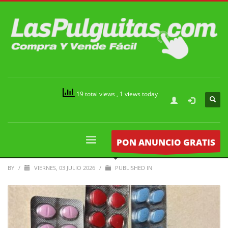
19 total views
, 1 views today
PON ANUNCIO GRATIS
BY
/
VIERNES, 03 JULIO 2026
/
PUBLISHED IN