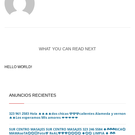
WHAT YOU CAN READ NEXT
HELLO WORLD!
ANUNCIOS RECIENTES
323 961 2583 Hola 🔥🔥🔥🔥dos chicas 🩷🩷🩷calientes Alameda y vernon
🔥🔥Los esperamos MIs amores 💋💋💋💋💋
SUR CENTRO MASAJES SUR CENTRO MASAJES 323 246 5584 🍀☘️☘️☘️RiCA💞
MAMAsoTA💞💞💥Foto💯 ReAL💚💚💚💞💞💞💞 🍀💞💞 LIMPIA 🍀 ☘️☘️