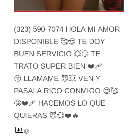
(323) 590-7074 HOLA MI AMOR
DISPONIBLE 🥰😍 TE DOY
BUEN SERVICIO 💥😏 TE
TRATO SUPER BIEN ❤️‍🩹
😚 LLAMAME 😈💥 VEN Y
PASALA RICO CONMIGO 😍🥰
🤩❤️‍🩹 HACEMOS LO QUE
QUIERAS 😈💞❤️🔥