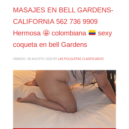
MASAJES EN BELL GARDENS-
CALIFORNIA 562 736 9909
Hermosa
🤩
colombiana
sexy
coqueta en bell Gardens
SÁBADO, 08 AGOSTO 2026
BY
LAS PULGUITAS CLASIFICADOS