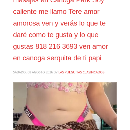
caliente me llamo Tere amor
amorosa ven y verás lo que te
daré como te gusta y lo que
gustas 818 216 3693 ven amor
en canoga serquita de ti papi
SÁBADO, 08 AGOSTO 2026
BY
LAS PULGUITAS CLASIFICADOS