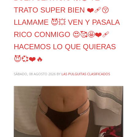
TRATO SUPER BIEN ❤️‍🩹😚
LLAMAME 😈💥 VEN Y PASALA
RICO CONMIGO 😍🥰🤩❤️‍🩹
HACEMOS LO QUE QUIERAS
😈💞❤️🔥
SÁBADO, 08 AGOSTO 2026
BY
LAS PULGUITAS CLASIFICADOS