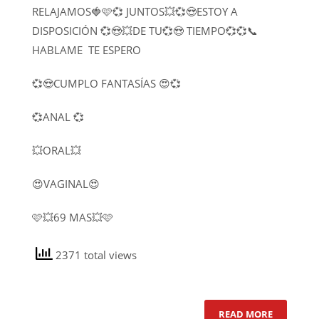
RELAJAMOS🍓🩷💞 JUNTOS💥💞😍ESTOY A
DISPOSICIÓN 💞😍💥DE TU💞😍 TIEMPO💞💞📞
HABLAME
TE ESPERO
💞😍CUMPLO FANTASÍAS 😍💞
💞ANAL 💞
💥ORAL💥
😍VAGINAL😍
🩷💥69 MAS💥🩷
2371 total views
READ MORE