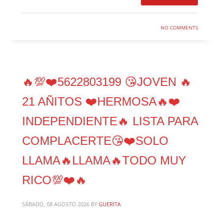
NO COMMENTS
🔥💯❤️5622803199 😘JOVEN 🔥
21 AÑITOS ❤️HERMOSA🔥❤️
INDEPENDIENTE🔥 LISTA PARA
COMPLACERTE😘❤️SOLO
LLAMA🔥LLAMA🔥TODO MUY
RICO💯❤️🔥
SÁBADO, 08 AGOSTO 2026
BY
GUERITA