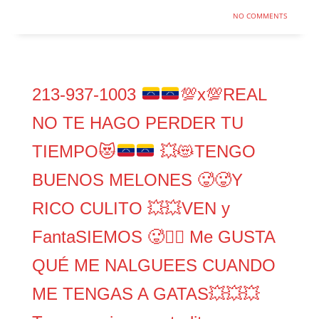
NO COMMENTS
213-937-1003
💯
x
💯
REAL
NO TE HAGO PERDER TU
TIEMPO
😻
💥
😻
TENGO
BUENOS MELONES
🥵
🥵
Y
RICO CULITO
💥
💥
VEN y
FantaSIEMOS
🥵
❤️‍🔥
Me GUSTA
QUÉ ME NALGUEES CUANDO
ME TENGAS A GATAS
💥
💥
💥