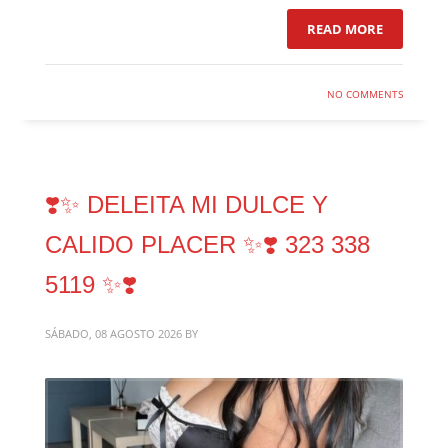
READ MORE
NO COMMENTS
❣️✨️ DELEITA MI DULCE Y
CALIDO PLACER ✨️❣️ 323 338
5119 ✨️❣️
SÁBADO, 08 AGOSTO 2026
BY