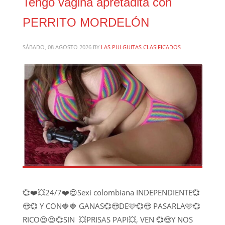
Tengo vagina apretadita con
PERRITO MORDELÓN
SÁBADO, 08 AGOSTO 2026
BY
LAS PULGUITAS CLASIFICADOS
💞❤️💥24/7❤️😍Sexi colombiana INDEPENDIENTE💞
😍💞 Y CON🍓🍓 GANAS💞😍DE🩷💞😍 PASARLA🩷💞
RICO😍😍💞SIN
💥PRISAS PAPI💥, VEN 💞😍Y NOS