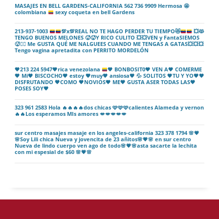
MASAJES EN BELL GARDENS-CALIFORNIA 562 736 9909 Hermosa
🤩
colombiana
sexy coqueta en bell Gardens
213-937-1003
💯
x
💯
REAL NO TE HAGO PERDER TU TIEMPO
😻
💥
😻
TENGO BUENOS MELONES
🥵
🥵
Y RICO CULITO
💥
💥
VEN y FantaSIEMOS
🥵
❤️‍🔥
Me GUSTA QUÉ ME NALGUEES CUANDO ME TENGAS A GATAS
💥
💥
💥
Tengo vagina apretadita con PERRITO MORDELÓN
🖤
213 224 5947
🖤
rica venezolana
🖤
BONBOSIT0
🖤
VEN A
🖤
COMERME
🖤
Mi
🖤
BISCOCHO
🖤
estoy
🖤
muy
🖤
ansiosa
🖤
💦
SOLITOS
🖤
TU Y YO
🖤
🖤
DISFRUTANDO
🖤
COMO
🖤
NOVIOS
🖤
ME
🖤
GUSTA ASER TODAS LAS
🖤
POSES SOY
🖤
323 961 2583 Hola 🔥🔥🔥🔥dos chicas 🩷🩷🩷calientes Alameda y vernon
🔥🔥Los esperamos MIs amores 💋💋💋💋💋
sur centro masajes masaje en los angeles-california 323 378 1794 🌸💗
🌸Soy Lili chica Nueva y jovencita de 23 añitos🌸💗🌸 en sur centro
Nueva de lindo cuerpo ven ago de todo🌸💗🌸asta sacarte la lechita
con mi espesial de $60 🌸💗🌸